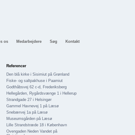
s os
Medarbejdere
Søg
Kontakt
Referencer
Den blå kirke i Sisimiut på Grønland
Fiske- og saltpakhuse i Paamiut
Godthåbsvej 62 c-d, Frederiksberg
Hellegården, Rygårdsvænge 1 i Hellerup
Strandgade 27 i Helsingør
Gammel Havnevej 1 på Læsø
Snebærvej 1a på Læsø
Museumsgården på Læsø
Lille Strandstræde 18 i København
Ovengaden Neden Vandet på