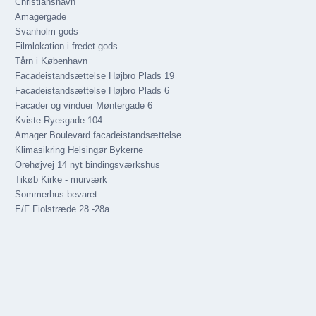
Christianshavn
Amagergade
Svanholm gods
Filmlokation i fredet gods
Tårn i København
Facadeistandsættelse Højbro Plads 19
Facadeistandsættelse Højbro Plads 6
Facader og vinduer Møntergade 6
Kviste Ryesgade 104
Amager Boulevard facadeistandsættelse
Klimasikring Helsingør Bykerne
Orehøjvej 14 nyt bindingsværkshus
Tikøb Kirke - murværk
Sommerhus bevaret
E/F Fiolstræde 28 -28a