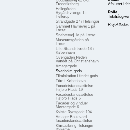
Godthåbsvej 62 c-d,
Frederiksberg
Afsluttet i f
Hellegården,
Rolle
Rygårdsvænge 1 i
Hellerup
Totalrådgive
Strandgade 27 i Helsingør
Projektleder
Gammel Havnevej 1 på
Læsø
Snebærvej 1a på Læsø
Museumsgården på
Læsø
Lille Strandstræde 18 i
København
Ovengaden Neden
Vandet på Christianshavn
Amagergade
Svanholm gods
Filmlokation i fredet gods
Tårn i København
Facadeistandsættelse
Højbro Plads 19
Facadeistandsættelse
Højbro Plads 6
Facader og vinduer
Møntergade 6
Kviste Ryesgade 104
Amager Boulevard
facadeistandsættelse
Klimasikring Helsingør
Bykerne