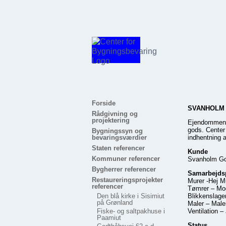
Forside
SVANHOLM 
Rådgivning og
projektering
Ejendommen h
gods. Center
Bygningssyn og
bevaringsværdier
indhentning a
Staten referencer
Kunde
Kommuner referencer
Svanholm G
Bygherrer referencer
Samarbejds
Restaureringsprojekter
Murer -Hej M
referencer
Tømrer – Mo
Den blå kirke i Sisimiut
Blikkenslag
på Grønland
Maler – Male
Fiske- og saltpakhuse i
Ventilation 
Paamiut
Status