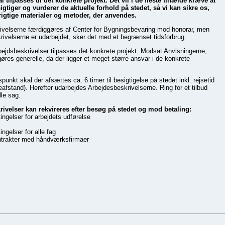
 tilpasses til det konkrete projekt. Det vil i de fleste tilfælde kræve at
igtiger og vurderer de aktuelle forhold på stedet, så vi kan sikre os,
 rigtige materialer og metoder, der anvendes.
ivelserne færdiggøres af Center for Bygningsbevaring mod honorar, men
rivelserne er udarbejdet, sker det med et begrænset tidsforbrug.
bejdsbeskrivelser tilpasses det konkrete projekt. Modsat Anvisningerne,
øres generelle, da der ligger et meget større ansvar i de konkrete
nkt skal der afsættes ca. 6 timer til besigtigelse på stedet inkl. rejsetid
jseafstand). Herefter udarbejdes Arbejdesbeskrivelserne. Ring for et tilbud
lle sag.
ivelser kan rekvireres efter besøg på stedet og mod betaling:
ingelser for arbejdets udførelse
ingelser for alle fag
ntrakter med håndværksfirmaer