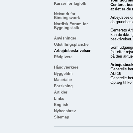
som dog skal
Kurser for fagfolk
Centeret bes
at det er de
Netværk for
Arbejdsbeskr
Bindingsværk
da grundbesk
Nordisk Forum for
Bygningskalk
Centerets Ar
kan de ikke g
Anvisninger
beskrivelser.
Udstillingsplancher
Som udgangspu
Arbejdsbeskrivelser
(alt efter re
på den aktue
Rådgivere
Arbejdsbeskr
Håndværkere
Generelle bet
Byggefilm
AB-18
Generelle bet
Materialer
Oplæg til ko
Forskning
Artikler
Links
English
Nyhedsbrev
Sitemap