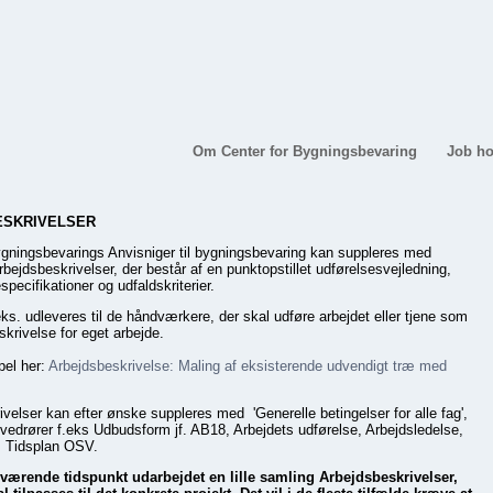
Om Center for Bygningsbevaring
Job ho
ESKRIVELSER
ygningsbevarings Anvisniger til bygningsbevaring kan suppleres med
rbejdsbeskrivelser, der består af en punktopstillet udførelsesvejledning,
specifikationer og udfaldskriterier.
ks. udleveres til de håndværkere, der skal udføre arbejdet eller tjene som
krivelse for eget arbejde.
el her:
Arbejdsbeskrivelse: Maling af eksisterende udvendigt træ med
velser kan efter ønske suppleres med 'Generelle betingelser for alle fag',
 vedrører f.eks Udbudsform jf. AB18, Arbejdets udførelse, Arbejdsledelse,
 Tidsplan OSV.
værende tidspunkt udarbejdet en lille samling Arbejdsbeskrivelser,