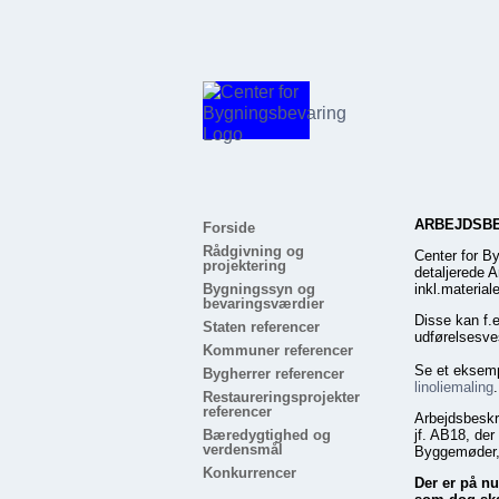
ARBEJDSB
Forside
Rådgivning og
Center for B
projektering
detaljerede A
Bygningssyn og
inkl.materiale
bevaringsværdier
Disse kan f.e
Staten referencer
udførelsesves
Kommuner referencer
Se et eksemp
Bygherrer referencer
linoliemaling
.
Restaureringsprojekter
referencer
Arbejdsbeskri
Bæredygtighed og
jf. AB18, der
verdensmål
Byggemøder,
Konkurrencer
Der er på nu