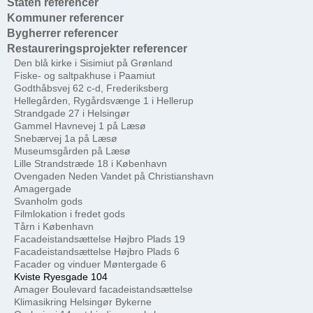
Staten referencer
Kommuner referencer
Bygherrer referencer
Restaureringsprojekter referencer
Den blå kirke i Sisimiut på Grønland
Fiske- og saltpakhuse i Paamiut
Godthåbsvej 62 c-d, Frederiksberg
Hellegården, Rygårdsvænge 1 i Hellerup
Strandgade 27 i Helsingør
Gammel Havnevej 1 på Læsø
Snebærvej 1a på Læsø
Museumsgården på Læsø
Lille Strandstræde 18 i København
Ovengaden Neden Vandet på Christianshavn
Amagergade
Svanholm gods
Filmlokation i fredet gods
Tårn i København
Facadeistandsættelse Højbro Plads 19
Facadeistandsættelse Højbro Plads 6
Facader og vinduer Møntergade 6
Kviste Ryesgade 104
Amager Boulevard facadeistandsættelse
Klimasikring Helsingør Bykerne