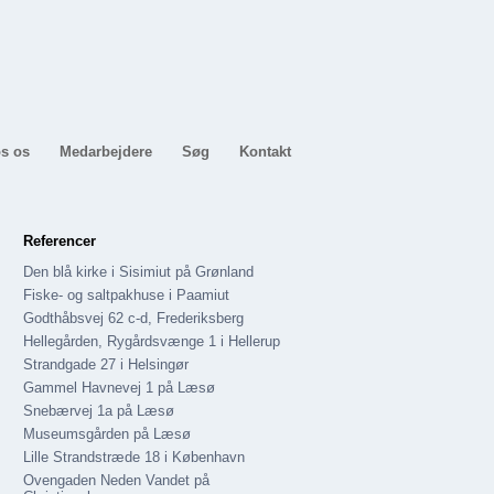
s os
Medarbejdere
Søg
Kontakt
Referencer
Den blå kirke i Sisimiut på Grønland
Fiske- og saltpakhuse i Paamiut
Godthåbsvej 62 c-d, Frederiksberg
Hellegården, Rygårdsvænge 1 i Hellerup
Strandgade 27 i Helsingør
Gammel Havnevej 1 på Læsø
Snebærvej 1a på Læsø
Museumsgården på Læsø
Lille Strandstræde 18 i København
Ovengaden Neden Vandet på