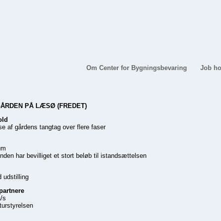
Om Center for Bygningsbevaring
Job ho
RDEN PÅ LÆSØ (FREDET)
old
e af gårdens tangtag over flere faser
um
den har bevilliget et stort beløb til istandsættelsen
udstilling
partnere
/s
turstyrelsen