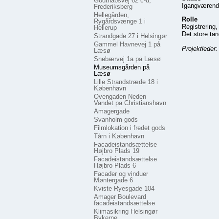
Godthåbsvej 62 c-d,
Igangværend
Frederiksberg
Hellegården,
Rolle
Rygårdsvænge 1 i
Registrering,
Hellerup
Det store tan
Strandgade 27 i Helsingør
Gammel Havnevej 1 på
Projektleder
Læsø
Snebærvej 1a på Læsø
Museumsgården på
Læsø
Lille Strandstræde 18 i
København
Ovengaden Neden
Vandet på Christianshavn
Amagergade
Svanholm gods
Filmlokation i fredet gods
Tårn i København
Facadeistandsættelse
Højbro Plads 19
Facadeistandsættelse
Højbro Plads 6
Facader og vinduer
Møntergade 6
Kviste Ryesgade 104
Amager Boulevard
facadeistandsættelse
Klimasikring Helsingør
Bykerne