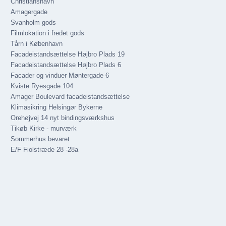
Christianshavn
Amagergade
Svanholm gods
Filmlokation i fredet gods
Tårn i København
Facadeistandsættelse Højbro Plads 19
Facadeistandsættelse Højbro Plads 6
Facader og vinduer Møntergade 6
Kviste Ryesgade 104
Amager Boulevard facadeistandsættelse
Klimasikring Helsingør Bykerne
Orehøjvej 14 nyt bindingsværkshus
Tikøb Kirke - murværk
Sommerhus bevaret
E/F Fiolstræde 28 -28a