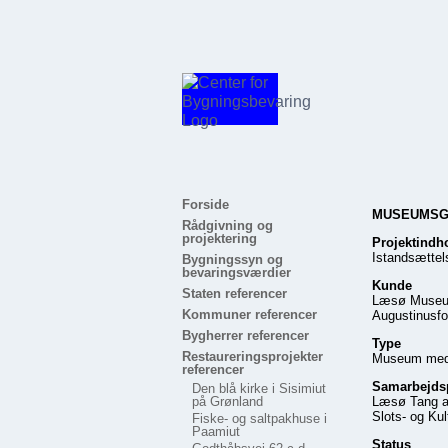
Forside
MUSEUMSGÅ
Rådgivning og
projektering
Projektindh
Istandsættels
Bygningssyn og
bevaringsværdier
Kunde
Staten referencer
Læsø Muse
Kommuner referencer
Augustinusfon
Bygherrer referencer
Type
Restaureringsprojekter
Museum med 
referencer
Samarbejds
Den blå kirke i Sisimiut
på Grønland
Læsø Tang a
Slots- og Kul
Fiske- og saltpakhuse i
Paamiut
Status