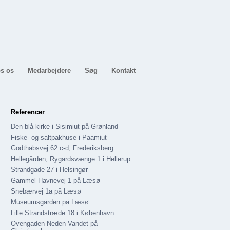
s os
Medarbejdere
Søg
Kontakt
Referencer
Den blå kirke i Sisimiut på Grønland
Fiske- og saltpakhuse i Paamiut
Godthåbsvej 62 c-d, Frederiksberg
Hellegården, Rygårdsvænge 1 i Hellerup
Strandgade 27 i Helsingør
Gammel Havnevej 1 på Læsø
Snebærvej 1a på Læsø
Museumsgården på Læsø
Lille Strandstræde 18 i København
Ovengaden Neden Vandet på