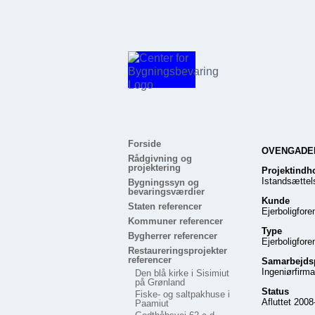
Forside
OVENGADEN
Rådgivning og
projektering
Projektindh
Istandsættel
Bygningssyn og
bevaringsværdier
Kunde
Staten referencer
Ejerboligfor
Kommuner referencer
Type
Bygherrer referencer
Ejerboligfore
Restaureringsprojekter
referencer
Samarbejds
Ingeniørfirm
Den blå kirke i Sisimiut
på Grønland
Status
Fiske- og saltpakhuse i
Afluttet 200
Paamiut