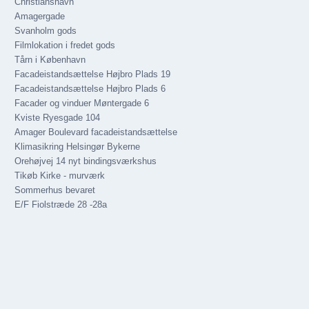
Christianshavn
Amagergade
Svanholm gods
Filmlokation i fredet gods
Tårn i København
Facadeistandsættelse Højbro Plads 19
Facadeistandsættelse Højbro Plads 6
Facader og vinduer Møntergade 6
Kviste Ryesgade 104
Amager Boulevard facadeistandsættelse
Klimasikring Helsingør Bykerne
Orehøjvej 14 nyt bindingsværkshus
Tikøb Kirke - murværk
Sommerhus bevaret
E/F Fiolstræde 28 -28a