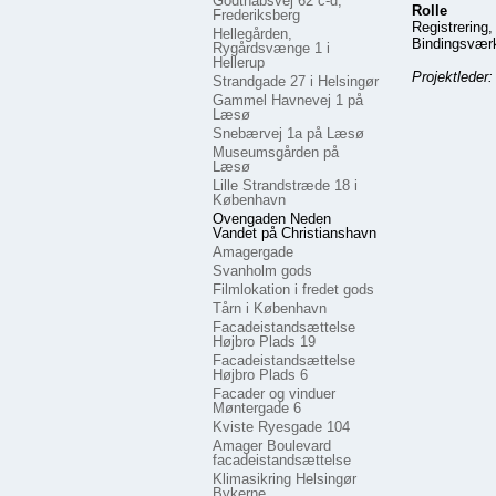
Godthåbsvej 62 c-d,
Rolle
Frederiksberg
Registrering,
Hellegården,
Bindingsværke
Rygårdsvænge 1 i
Hellerup
Projektleder
Strandgade 27 i Helsingør
Gammel Havnevej 1 på
Læsø
Snebærvej 1a på Læsø
Museumsgården på
Læsø
Lille Strandstræde 18 i
København
Ovengaden Neden
Vandet på Christianshavn
Amagergade
Svanholm gods
Filmlokation i fredet gods
Tårn i København
Facadeistandsættelse
Højbro Plads 19
Facadeistandsættelse
Højbro Plads 6
Facader og vinduer
Møntergade 6
Kviste Ryesgade 104
Amager Boulevard
facadeistandsættelse
Klimasikring Helsingør
Bykerne