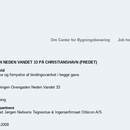
Om Center for Bygningsbevaring
Job ho
 NEDEN VANDET 33 PÅ CHRISTIANSHAVN (FREDET)
old
se og fornyelse af bindingsværket i begge gave.
eningen Ovengaden Neden Vandet 33
ning
partnere
aet Jørgen Nielsens Tegnestue & Ingeniørfirmaet Orbicon A/S
8-2009