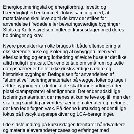
Energioptimeringstal og energiforbrug, levetid og
bæredygtighed er kommet i fokus samtidig med, at
materialerne skal leve op til de krav der stilles for
anvendelse i fredede eller bevaringsværdige bygninger
Slots og Kulturstyrelsen indleder kursusdagen med deres
holdninger og krav.
Nyere produkter kan ofte bruges til både efterisolering af
eksisterende huse og isolering af nybyggeri, men ved
efterisolering og energiforbedring af ældre huse er det ikke
altid muligt i praksis. Der er ofte tale om små rum og tætte
dampspærrer er heller ikke ønskværdige i ældre og
historiske bygninger. Betingelsen for anvendelsen af
”alternative” isoleringsmaterialer på vægge, lofter og tage i
ældre bygninger er derfor, at de skal kunne udføres uden
plastikdampspærrer eller lignende. Det er der adskillige
isoleringsmaterialer, der menes at kunne leve op til, men der
skal dog samtidig anvendes særlige materialer og metoder,
der kan lede fugten væk. På denne kursusdag er der tillige
fokus på livscyklusperspektiver og LCA-beregninger.
I de sidste indlæg på kursusdagen fremfører håndværkere
og materialeleverandører cases og erfaringer med