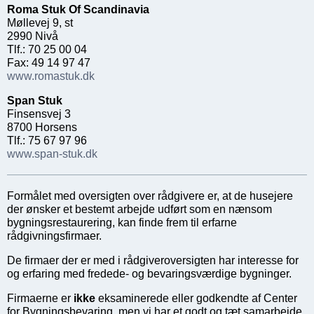
Roma Stuk Of Scandinavia
Møllevej 9, st
2990 Nivå
Tlf.: 70 25 00 04
Fax: 49 14 97 47
www.romastuk.dk
Span Stuk
Finsensvej 3
8700 Horsens
Tlf.: 75 67 97 96
www.span-stuk.dk
Formålet med oversigten over rådgivere er, at de husejere
der ønsker et bestemt arbejde udført som en nænsom
bygningsrestaurering, kan finde frem til erfarne
rådgivningsfirmaer.
De firmaer der er med i rådgiveroversigten har interesse for
og erfaring med fredede- og bevaringsværdige bygninger.
Firmaerne er
ikke
eksaminerede eller godkendte af Center
for Bygningsbevaring, men vi har et godt og tæt samarbejde